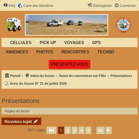
FAQ
Carte des Membres
S’enregistrer
Connexion
CELLULES
PICK UP
VOYAGES
GPS
ANNONCES
PHOTOS
RENCONTRES
TECHNO
(Ouvre un nouvel onglet)
PRESENTEZ-VOUS
Portail
Index du forum
Avant de commencer sur Félix
Présentations
écho du forum N° 31 de juillet 2026
Présentations
Règles du forum
Nouveau sujet
1
2
3
4
5
42
Page
1
sur
42
Suivante
2077 sujets
…