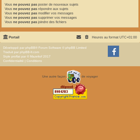
Vous
ne pouvez pas
poster de nouveaux sujets
Vous
ne pouvez pas
répondre aux sujets
Vous
ne pouvez pas
modifier vos messages
Vous
ne pouvez pas
supprimer vos messages
Vous
ne pouvez pas
joindre des fichiers
Portail
Heures au format
UTC+01:00
Développé par
phpBB
® Forum Software © phpBB Limited
Traduit par
phpBB-fr.com
Style
proflat
par ©
Mazeltof
2017
Confidentialité
|
Conditions
Une autre façon
de voyager