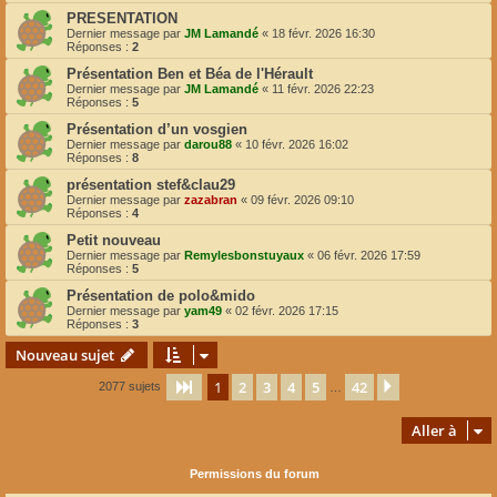
PRESENTATION
Dernier message par
JM Lamandé
«
18 févr. 2026 16:30
Réponses :
2
Présentation Ben et Béa de l'Hérault
Dernier message par
JM Lamandé
«
11 févr. 2026 22:23
Réponses :
5
Présentation d’un vosgien
Dernier message par
darou88
«
10 févr. 2026 16:02
Réponses :
8
présentation stef&clau29
Dernier message par
zazabran
«
09 févr. 2026 09:10
Réponses :
4
Petit nouveau
Dernier message par
Remylesbonstuyaux
«
06 févr. 2026 17:59
Réponses :
5
Présentation de polo&mido
Dernier message par
yam49
«
02 févr. 2026 17:15
Réponses :
3
Nouveau sujet
1
2
3
4
5
42
Page
1
sur
42
Suivante
2077 sujets
…
Aller à
Permissions du forum