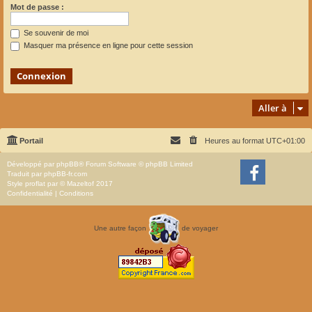
Mot de passe :
Se souvenir de moi
Masquer ma présence en ligne pour cette session
Aller à
Portail
Heures au format
UTC+01:00
Développé par
phpBB
® Forum Software © phpBB Limited
Traduit par
phpBB-fr.com
Style
proflat
par ©
Mazeltof
2017
Confidentialité
|
Conditions
Une autre façon
de voyager