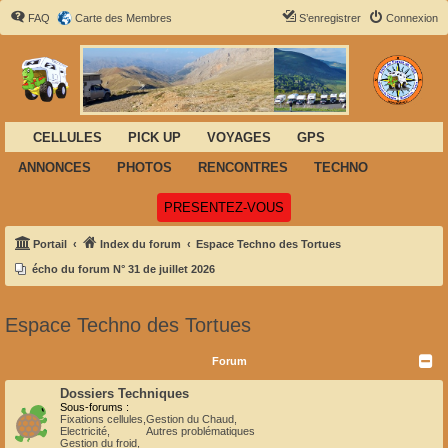
FAQ
Carte des Membres
S’enregistrer
Connexion
CELLULES
PICK UP
VOYAGES
GPS
ANNONCES
PHOTOS
RENCONTRES
TECHNO
(Ouvre un nouvel onglet)
PRESENTEZ-VOUS
Portail
Index du forum
Espace Techno des Tortues
écho du forum N° 31 de juillet 2026
Espace Techno des Tortues
Forum
Dossiers Techniques
Sous-forums :
Fixations cellules
,
Gestion du Chaud
,
Electricité
,
Autres problématiques
Gestion du froid
,