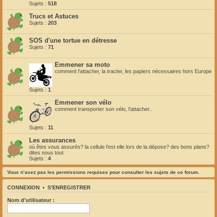
Sujets :
518
Trucs et Astuces
Sujets :
203
SOS d'une tortue en détresse
Sujets :
71
Emmener sa moto
comment l'attacher, la tracter, les papiers nécessaires hors Europe
Sujets :
1
Emmener son vélo
comment transporter son vélo, l'attacher..
Sujets :
11
Les assurances
où êtes vous assurés? la cellule l'est elle lors de la dépose? des bons plans?
dites nous tout
Sujets :
4
Vous n’avez pas les permissions requises pour consulter les sujets de ce forum.
CONNEXION
•
S’ENREGISTRER
Nom d’utilisateur :