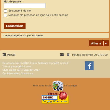
Mot de passe :
Se souvenir de moi
Masquer ma présence en ligne pour cette session
Cette catégorie n’a pas de forum.
Aller à
Portail
Heures au format
UTC+01:00
Développé par
phpBB
® Forum Software © phpBB Limited
Traduit par
phpBB-fr.com
Style
proflat
par ©
Mazeltof
2017
Confidentialité
|
Conditions
Une autre façon
de voyager