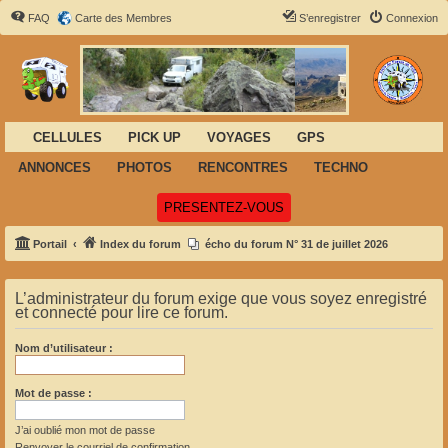
FAQ
Carte des Membres
S’enregistrer
Connexion
CELLULES
PICK UP
VOYAGES
GPS
ANNONCES
PHOTOS
RENCONTRES
TECHNO
(Ouvre un nouvel onglet)
PRESENTEZ-VOUS
Portail
Index du forum
écho du forum N° 31 de juillet 2026
L’administrateur du forum exige que vous soyez enregistré
et connecté pour lire ce forum.
Nom d’utilisateur :
Mot de passe :
J’ai oublié mon mot de passe
Renvoyer le courriel de confirmation