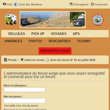
FAQ
Carte des Membres
S’enregistrer
Connexion
CELLULES
PICK UP
VOYAGES
GPS
ANNONCES
PHOTOS
RENCONTRES
TECHNO
(Ouvre un nouvel onglet)
PRESENTEZ-VOUS
Portail
Index du forum
écho du forum N° 31 de juillet 2026
L’administrateur du forum exige que vous soyez enregistré
et connecté pour lire ce forum.
Nom d’utilisateur :
Mot de passe :
J’ai oublié mon mot de passe
Renvoyer le courriel de confirmation