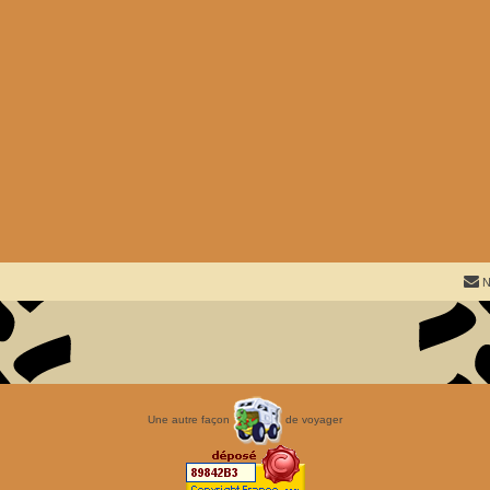
N
Une autre façon
de voyager