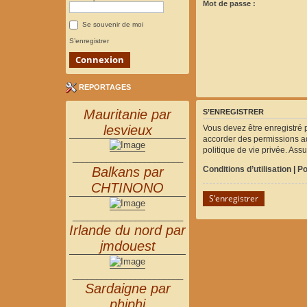
Mot de passe :
Se souvenir de moi
S’enregistrer
REPORTAGES
Mauritanie par
S’ENREGISTRER
lesvieux
Vous devez être enregistré 
accorder des permissions ad
politique de vie privée. Ass
_______________________
Conditions d’utilisation
|
Po
Balkans par
CHTINONO
S’enregistrer
_______________________
Irlande du nord par
jmdouest
_______________________
Sardaigne par
phiphi