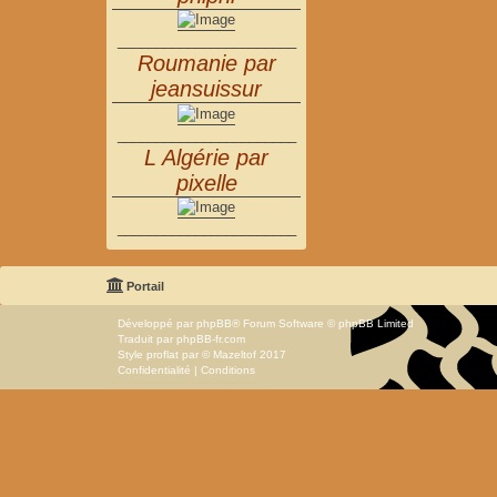
_______________________
Roumanie par
jeansuissur
_______________________
L Algérie par
pixelle
_______________________
Portail
Développé par
phpBB
® Forum Software © phpBB Limited
Traduit par
phpBB-fr.com
Style
proflat
par ©
Mazeltof
2017
Confidentialité
|
Conditions