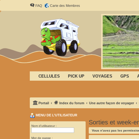
FAQ
Carte des Membres
CELLULES
PICK UP
VOYAGES
GPS
Portail
Index du forum
Une autre façon de voyager
MENU DE L’UTILISATEUR
Sorties et week-e
Nom d’utilisateur :
Vous n’avez pas les permission
Mot de passe :