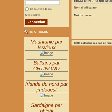
CONNEXION
•
S’ENREGIST
Nom d’utilisateur :
Se souvenir de moi
S’enregistrer
Mot de passe :
REPORTAGES
Mauritanie par
Cette catégorie n’a pas de for
lesvieux
_______________________
Balkans par
CHTINONO
_______________________
Irlande du nord par
jmdouest
_______________________
Sardaigne par
phiphi