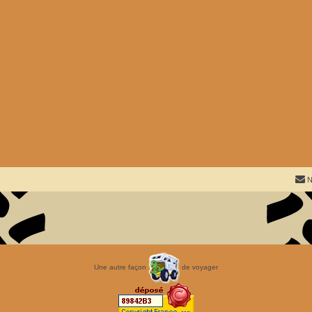
N
Une autre façon
de voyager