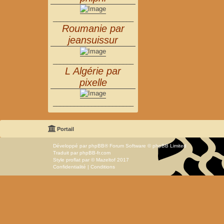
_______________________
Roumanie par
jeansuissur
_______________________
L Algérie par
pixelle
_______________________
Portail
Développé par
phpBB
® Forum Software © phpBB Limited
Traduit par
phpBB-fr.com
Style
proflat
par ©
Mazeltof
2017
Confidentialité
|
Conditions