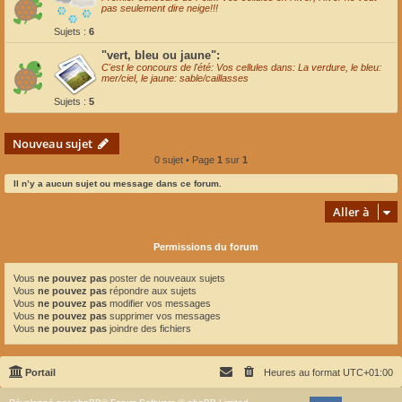
pas seulement dire neige!!!
Sujets :
6
"vert, bleu ou jaune":
C'est le concours de l'été: Vos cellules dans: La verdure, le bleu:
mer/ciel, le jaune: sable/caillasses
Sujets :
5
Nouveau sujet
0 sujet • Page
1
sur
1
Il n’y a aucun sujet ou message dans ce forum.
Aller à
Permissions du forum
Vous
ne pouvez pas
poster de nouveaux sujets
Vous
ne pouvez pas
répondre aux sujets
Vous
ne pouvez pas
modifier vos messages
Vous
ne pouvez pas
supprimer vos messages
Vous
ne pouvez pas
joindre des fichiers
Portail
Heures au format
UTC+01:00