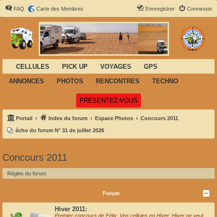
FAQ
Carte des Membres
S’enregistrer
Connexion
CELLULES
PICK UP
VOYAGES
GPS
ANNONCES
PHOTOS
RENCONTRES
TECHNO
(Ouvre un nouvel onglet)
PRESENTEZ-VOUS
Portail
Index du forum
Espace Photos
Concours 2011
écho du forum N° 31 de juillet 2026
Concours 2011
Règles du forum
Forum
Hiver 2011:
Premier concours de Félix: Vos cellules en Hiver; Hiver ne veut