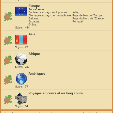
Europe
Sous-forums :
Angleterre et pays anglophones
,
Italie
,
Allemagne et pays germanophones
,
Pays de l'est de l'Europe
,
Balkans
,
Pays du Nord de l'Europe
,
Espagne
,
Portugal
Grèce
,
Sujets :
444
Asie
Sujets :
72
Afrique
Sujets :
237
Amériques
Sujets :
77
Voyages en cours et au long cours
Sujets :
54