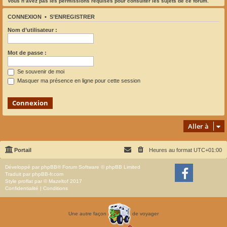
Vous n’avez pas les permissions requises pour consulter les sujets de ce forum.
CONNEXION
•
S’ENREGISTRER
Nom d’utilisateur :
Mot de passe :
Se souvenir de moi
Masquer ma présence en ligne pour cette session
Aller à
Portail
Heures au format
UTC+01:00
Développé par
phpBB
® Forum Software © phpBB Limited
Traduit par
phpBB-fr.com
Style
proflat
par ©
Mazeltof
2017
Confidentialité
|
Conditions
Une autre façon
de voyager