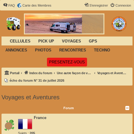
FAQ
Carte des Membres
S’enregistrer
Connexion
CELLULES
PICK UP
VOYAGES
GPS
ANNONCES
PHOTOS
RENCONTRES
TECHNO
(Ouvre un nouvel onglet)
PRESENTEZ-VOUS
Portail
Index du forum
Une autre façon de voyager
Voyages et Aventures
écho du forum N° 31 de juillet 2026
Voyages et Aventures
Forum
France
Sujets :
205