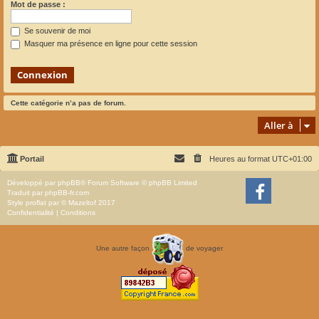
Mot de passe :
Se souvenir de moi
Masquer ma présence en ligne pour cette session
Cette catégorie n’a pas de forum.
Aller à
Portail
Heures au format
UTC+01:00
Développé par
phpBB
® Forum Software © phpBB Limited
Traduit par
phpBB-fr.com
Style
proflat
par ©
Mazeltof
2017
Confidentialité
|
Conditions
Une autre façon
de voyager