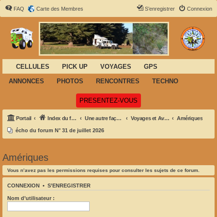
FAQ
Carte des Membres
S’enregistrer
Connexion
CELLULES
PICK UP
VOYAGES
GPS
ANNONCES
PHOTOS
RENCONTRES
TECHNO
(Ouvre un nouvel onglet)
PRESENTEZ-VOUS
Portail
Index du forum
Une autre façon de voyager
Voyages et Aventures
Amériques
écho du forum N° 31 de juillet 2026
Amériques
Vous n’avez pas les permissions requises pour consulter les sujets de ce forum.
CONNEXION
•
S’ENREGISTRER
Nom d’utilisateur :