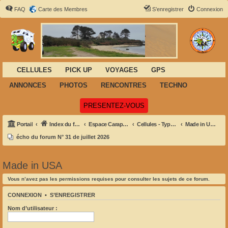
FAQ
Carte des Membres
S’enregistrer
Connexion
CELLULES
PICK UP
VOYAGES
GPS
ANNONCES
PHOTOS
RENCONTRES
TECHNO
(Ouvre un nouvel onglet)
PRESENTEZ-VOUS
Portail
Index du forum
Espace Carapace
Cellules - Types et Marques
Made in USA
écho du forum N° 31 de juillet 2026
Made in USA
Vous n’avez pas les permissions requises pour consulter les sujets de ce forum.
CONNEXION
•
S’ENREGISTRER
Nom d’utilisateur :