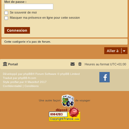
Mot de passe :
Se souvenir de moi
Masquer ma présence en ligne pour cette session
Cette catégorie n’a pas de forum.
Aller à
Portail
Heures au format
UTC+01:00
Développé par
phpBB
® Forum Software © phpBB Limited
Traduit par
phpBB-fr.com
Style
proflat
par ©
Mazeltof
2017
Confidentialité
|
Conditions
Une autre façon
de voyager