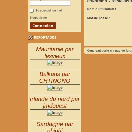
CONNEXION
•
S’ENREGIST
Nom d’utilisateur :
Se souvenir de moi
S’enregistrer
Mot de passe :
REPORTAGES
Mauritanie par
Cette catégorie n’a pas de for
lesvieux
_______________________
Balkans par
CHTINONO
_______________________
Irlande du nord par
jmdouest
_______________________
Sardaigne par
phiphi