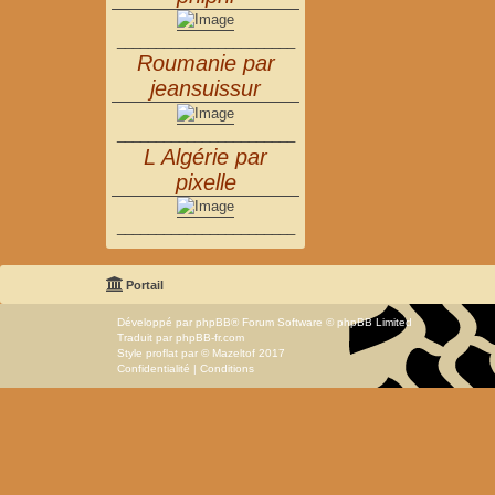
_______________________
Roumanie par
jeansuissur
_______________________
L Algérie par
pixelle
_______________________
Portail
Développé par
phpBB
® Forum Software © phpBB Limited
Traduit par
phpBB-fr.com
Style
proflat
par ©
Mazeltof
2017
Confidentialité
|
Conditions