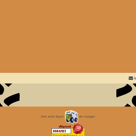
N
Une autre façon
de voyager