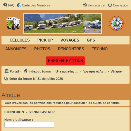
FAQ
Carte des Membres
S’enregistrer
Connexion
CELLULES
PICK UP
VOYAGES
GPS
ANNONCES
PHOTOS
RENCONTRES
TECHNO
(Ouvre un nouvel onglet)
PRESENTEZ-VOUS
Portail
Index du forum
Une autre façon de voyager
Voyages et Aventures
Afrique
écho du forum N° 31 de juillet 2026
Afrique
Vous n’avez pas les permissions requises pour consulter les sujets de ce forum.
CONNEXION
•
S’ENREGISTRER
Nom d’utilisateur :