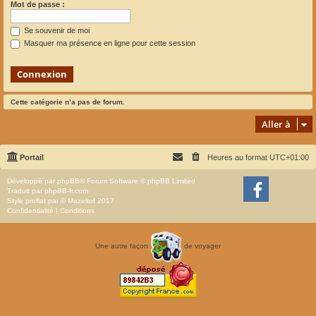
Mot de passe :
Se souvenir de moi
Masquer ma présence en ligne pour cette session
Cette catégorie n’a pas de forum.
Aller à
Portail
Heures au format
UTC+01:00
Développé par
phpBB
® Forum Software © phpBB Limited
Traduit par
phpBB-fr.com
Style
proflat
par ©
Mazeltof
2017
Confidentialité
|
Conditions
Une autre façon
de voyager