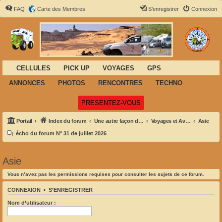
FAQ
Carte des Membres
S’enregistrer
Connexion
CELLULES
PICK UP
VOYAGES
GPS
ANNONCES
PHOTOS
RENCONTRES
TECHNO
(Ouvre un nouvel onglet)
PRESENTEZ-VOUS
Portail
Index du forum
Une autre façon de voyager
Voyages et Aventures
Asie
écho du forum N° 31 de juillet 2026
Asie
Vous n’avez pas les permissions requises pour consulter les sujets de ce forum.
CONNEXION
•
S’ENREGISTRER
Nom d’utilisateur :