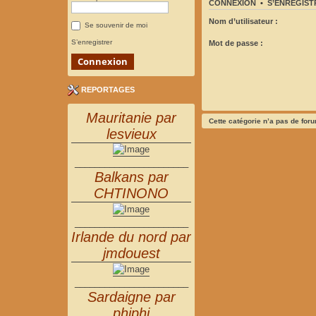
CONNEXION
•
S’ENREGIST
Nom d’utilisateur :
Se souvenir de moi
S’enregistrer
Mot de passe :
REPORTAGES
Mauritanie par
Cette catégorie n’a pas de for
lesvieux
_______________________
Balkans par
CHTINONO
_______________________
Irlande du nord par
jmdouest
_______________________
Sardaigne par
phiphi