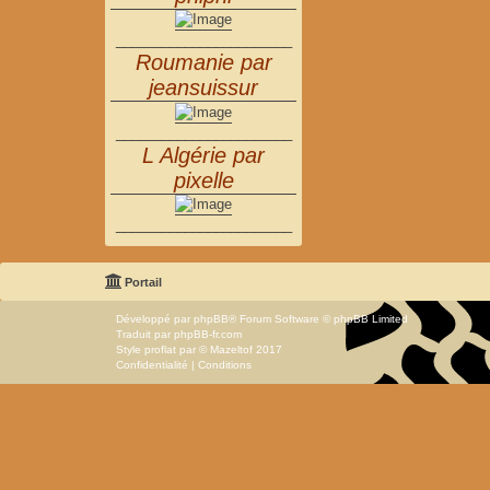
_______________________
Roumanie par
jeansuissur
_______________________
L Algérie par
pixelle
_______________________
Portail
Développé par
phpBB
® Forum Software © phpBB Limited
Traduit par
phpBB-fr.com
Style
proflat
par ©
Mazeltof
2017
Confidentialité
|
Conditions