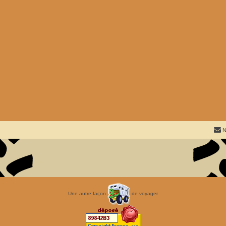
N
Une autre façon
de voyager