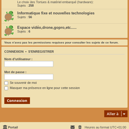
Le choix des Tortues & matériel embarqué (hardware):
Sujets :
258
Informatique fixe et nouvelles technologies
Sujets :
56
Espace vidéo,drone,gopro,etc.....
Sujets :
6
Vous n’avez pas les permissions requises pour consulter les sujets de ce forum.
CONNEXION
•
S’ENREGISTRER
Nom d’utilisateur :
Mot de passe :
Se souvenir de moi
Masquer ma présence en ligne pour cette session
Aller à
Portail
Heures au format
UTC+01:00