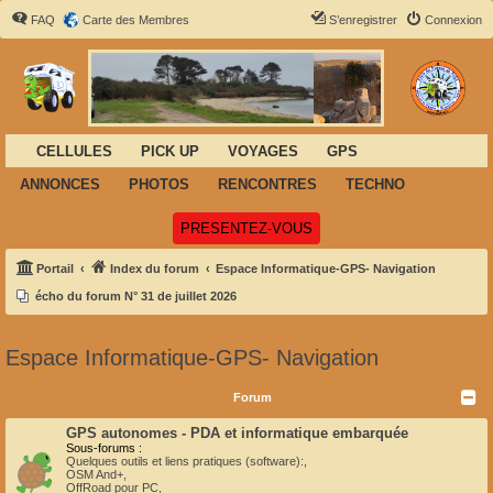
FAQ
Carte des Membres
S’enregistrer
Connexion
CELLULES
PICK UP
VOYAGES
GPS
ANNONCES
PHOTOS
RENCONTRES
TECHNO
(Ouvre un nouvel onglet)
PRESENTEZ-VOUS
Portail
Index du forum
Espace Informatique-GPS- Navigation
écho du forum N° 31 de juillet 2026
Espace Informatique-GPS- Navigation
Forum
GPS autonomes - PDA et informatique embarquée
Sous-forums :
Quelques outils et liens pratiques (software):
,
OSM And+
,
OffRoad pour PC
,