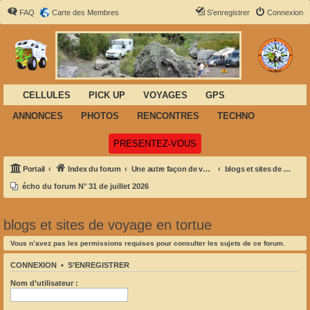
FAQ
Carte des Membres
S’enregistrer
Connexion
CELLULES
PICK UP
VOYAGES
GPS
ANNONCES
PHOTOS
RENCONTRES
TECHNO
(Ouvre un nouvel onglet)
PRESENTEZ-VOUS
Portail
Index du forum
Une autre façon de voyager
blogs et sites de voyage en tortue
écho du forum N° 31 de juillet 2026
blogs et sites de voyage en tortue
Vous n’avez pas les permissions requises pour consulter les sujets de ce forum.
CONNEXION
•
S’ENREGISTRER
Nom d’utilisateur :