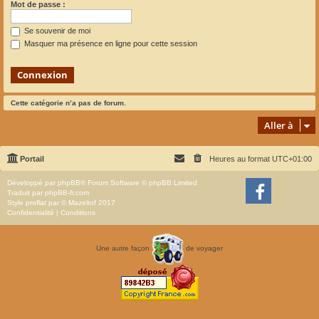
Mot de passe :
Se souvenir de moi
Masquer ma présence en ligne pour cette session
Cette catégorie n’a pas de forum.
Aller à
Portail
Heures au format
UTC+01:00
Développé par
phpBB
® Forum Software © phpBB Limited
Traduit par
phpBB-fr.com
Style
proflat
par ©
Mazeltof
2017
Confidentialité
|
Conditions
Une autre façon
de voyager