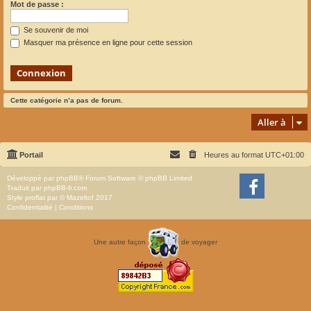
Mot de passe :
Se souvenir de moi
Masquer ma présence en ligne pour cette session
Cette catégorie n’a pas de forum.
Aller à
Portail
Heures au format
UTC+01:00
Développé par
phpBB
® Forum Software © phpBB Limited
Traduit par
phpBB-fr.com
Style
proflat
par ©
Mazeltof
2017
Confidentialité
|
Conditions
Une autre façon
de voyager