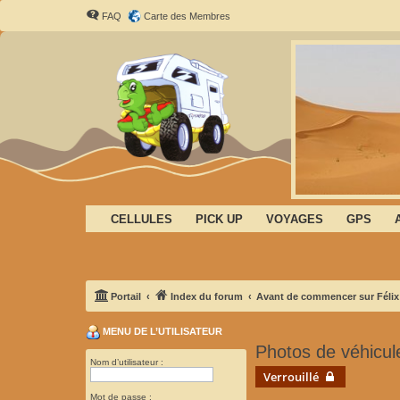
FAQ
Carte des Membres
CELLULES
PICK UP
VOYAGES
GPS
Portail
Index du forum
Avant de commencer sur Félix
MENU DE L’UTILISATEUR
Photos de véhicul
Nom d’utilisateur :
Verrouillé
Mot de passe :