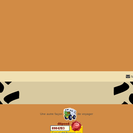
N
Une autre façon
de voyager