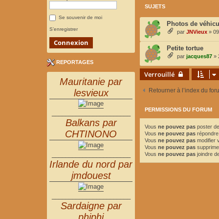
SUJETS
Se souvenir de moi
Photos de véhicu
S’enregistrer
par
JNVieux
»
09
Petite tortue
par
jacques87
»
REPORTAGES
Verrouillé
Mauritanie par
Retourner à l’index du for
lesvieux
PERMISSIONS DU FORUM
_______________________
Balkans par
Vous
ne pouvez pas
poster de
CHTINONO
Vous
ne pouvez pas
répondre 
Vous
ne pouvez pas
modifier
Vous
ne pouvez pas
supprime
_______________________
Vous
ne pouvez pas
joindre de
Irlande du nord par
jmdouest
_______________________
Sardaigne par
phiphi