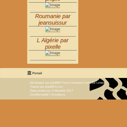
_______________________
Roumanie par
jeansuissur
_______________________
L Algérie par
pixelle
_______________________
Portail
Développé par
phpBB
® Forum Software © phpBB Limited
Traduit par
phpBB-fr.com
Style
proflat
par ©
Mazeltof
2017
Confidentialité
|
Conditions