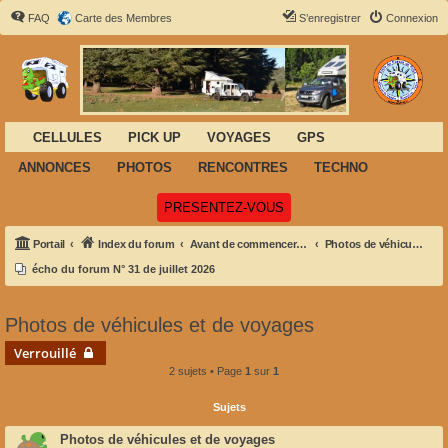
FAQ
Carte des Membres
S’enregistrer
Connexion
CELLULES
PICK UP
VOYAGES
GPS
ANNONCES
PHOTOS
RENCONTRES
TECHNO
(Ouvre un nouvel onglet)
PRESENTEZ-VOUS
Portail
Index du forum
Avant de commencer sur Félix
Photos de véhicules et de voyages
écho du forum N° 31 de juillet 2026
Photos de véhicules et de voyages
Verrouillé
2 sujets • Page
1
sur
1
Sujets
Photos de véhicules et de voyages