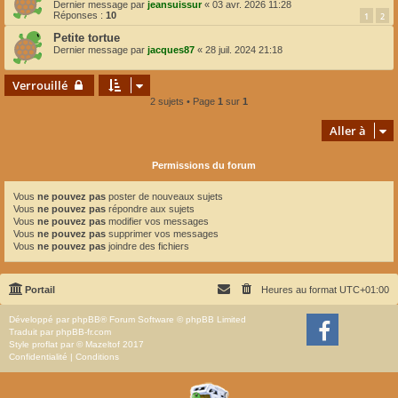
Dernier message par
jeansuissur
«
03 avr. 2026 11:28
Réponses :
10
1
2
Petite tortue
Dernier message par
jacques87
«
28 juil. 2024 21:18
Verrouillé
2 sujets • Page
1
sur
1
Aller à
Permissions du forum
Vous
ne pouvez pas
poster de nouveaux sujets
Vous
ne pouvez pas
répondre aux sujets
Vous
ne pouvez pas
modifier vos messages
Vous
ne pouvez pas
supprimer vos messages
Vous
ne pouvez pas
joindre des fichiers
Portail
Heures au format
UTC+01:00
Développé par
phpBB
® Forum Software © phpBB Limited
Traduit par
phpBB-fr.com
Style
proflat
par ©
Mazeltof
2017
Confidentialité
|
Conditions