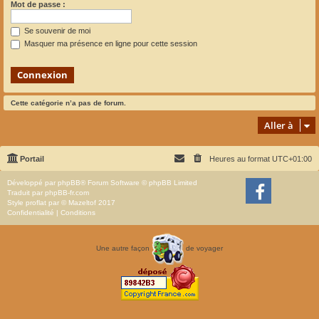
Mot de passe :
Se souvenir de moi
Masquer ma présence en ligne pour cette session
Cette catégorie n’a pas de forum.
Aller à
Portail
Heures au format
UTC+01:00
Développé par
phpBB
® Forum Software © phpBB Limited
Traduit par
phpBB-fr.com
Style
proflat
par ©
Mazeltof
2017
Confidentialité
|
Conditions
Une autre façon
de voyager