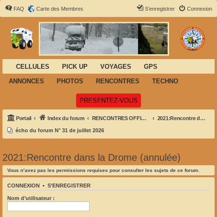
FAQ
Carte des Membres
S’enregistrer
Connexion
CELLULES
PICK UP
VOYAGES
GPS
ANNONCES
PHOTOS
RENCONTRES
TECHNO
(Ouvre un nouvel onglet)
PRESENTEZ-VOUS
Portail
Index du forum
RENCONTRES OFFICIELLES NATIONALES
2021:Rencontre dans la Drome (annulée)
écho du forum N° 31 de juillet 2026
2021:Rencontre dans la Drome (annulée)
Vous n’avez pas les permissions requises pour consulter les sujets de ce forum.
CONNEXION
•
S’ENREGISTRER
Nom d’utilisateur :