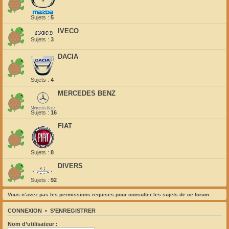
Sujets :
5
IVECO
Sujets :
3
DACIA
Sujets :
4
MERCEDES BENZ
Sujets :
16
FIAT
Sujets :
8
DIVERS
Sujets :
92
Vous n’avez pas les permissions requises pour consulter les sujets de ce forum.
CONNEXION
•
S’ENREGISTRER
Nom d’utilisateur :