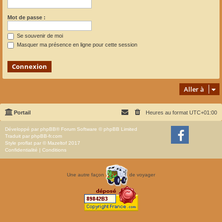
Mot de passe :
Se souvenir de moi
Masquer ma présence en ligne pour cette session
Aller à
Portail
Heures au format
UTC+01:00
Développé par
phpBB
® Forum Software © phpBB Limited
Traduit par
phpBB-fr.com
Style
proflat
par ©
Mazeltof
2017
Confidentialité
|
Conditions
Une autre façon
de voyager