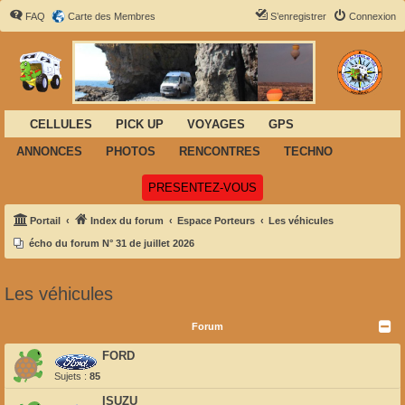
FAQ
Carte des Membres
S’enregistrer
Connexion
CELLULES
PICK UP
VOYAGES
GPS
ANNONCES
PHOTOS
RENCONTRES
TECHNO
(Ouvre un nouvel onglet)
PRESENTEZ-VOUS
Portail
Index du forum
Espace Porteurs
Les véhicules
écho du forum N° 31 de juillet 2026
Les véhicules
Forum
FORD
Sujets :
85
ISUZU