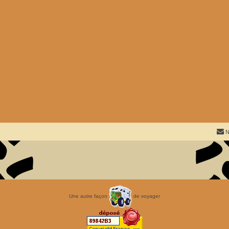
N
Une autre façon
de voyager