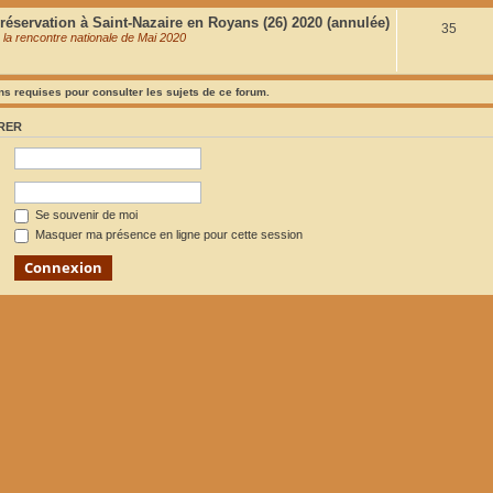
éservation à Saint-Nazaire en Royans (26) 2020 (annulée)
S
35
 la rencontre nationale de Mai 2020
u
j
s requises pour consulter les sujets de ce forum.
e
RER
t
s
Se souvenir de moi
Masquer ma présence en ligne pour cette session