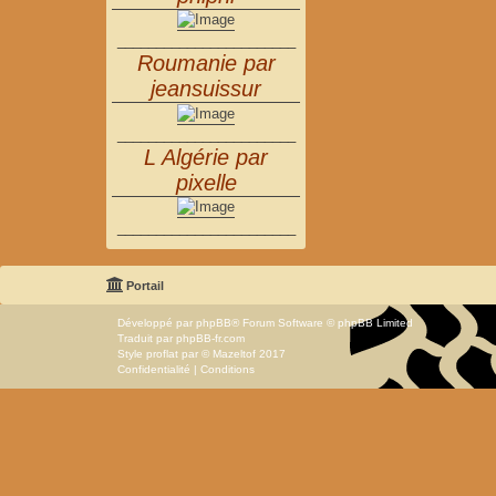
_______________________
Roumanie par
jeansuissur
_______________________
L Algérie par
pixelle
_______________________
Portail
Développé par
phpBB
® Forum Software © phpBB Limited
Traduit par
phpBB-fr.com
Style
proflat
par ©
Mazeltof
2017
Confidentialité
|
Conditions