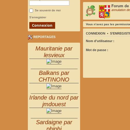
Forum de r
annulation de
Se souvenir de moi
S’enregistrer
Vous n’avez pas les permission
CONNEXION
•
S’ENREGIST
REPORTAGES
Nom d’utilisateur :
Mauritanie par
Mot de passe :
lesvieux
_______________________
Balkans par
CHTINONO
_______________________
Irlande du nord par
jmdouest
_______________________
Sardaigne par
phiphi