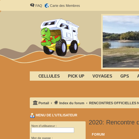
FAQ
Carte des Membres
CELLULES
PICK UP
VOYAGES
GPS
Portail
Index du forum
RENCONTRES OFFICIELLES 
MENU DE L’UTILISATEUR
2020: Rencontre 
Nom d’utilisateur :
FORUM
Mot de passe :