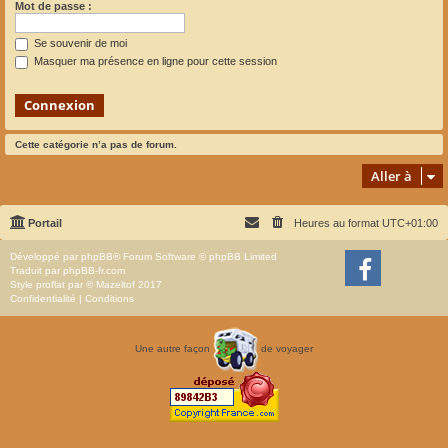
Mot de passe :
Se souvenir de moi
Masquer ma présence en ligne pour cette session
Cette catégorie n’a pas de forum.
Aller à
Portail
Heures au format
UTC+01:00
Développé par
phpBB
® Forum Software © phpBB Limited
Traduit par
phpBB-fr.com
Style
proflat
par ©
Mazeltof
2017
Confidentialité
|
Conditions
Une autre façon
de voyager