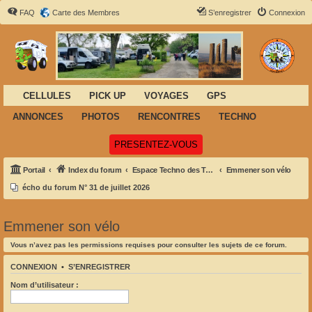
FAQ
Carte des Membres
S’enregistrer
Connexion
CELLULES
PICK UP
VOYAGES
GPS
ANNONCES
PHOTOS
RENCONTRES
TECHNO
(Ouvre un nouvel onglet)
PRESENTEZ-VOUS
Portail
Index du forum
Espace Techno des Tortues
Emmener son vélo
écho du forum N° 31 de juillet 2026
Emmener son vélo
Vous n’avez pas les permissions requises pour consulter les sujets de ce forum.
CONNEXION
•
S’ENREGISTRER
Nom d’utilisateur :