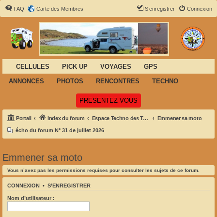
FAQ
Carte des Membres
S’enregistrer
Connexion
CELLULES
PICK UP
VOYAGES
GPS
ANNONCES
PHOTOS
RENCONTRES
TECHNO
(Ouvre un nouvel onglet)
PRESENTEZ-VOUS
Portail
Index du forum
Espace Techno des Tortues
Emmener sa moto
écho du forum N° 31 de juillet 2026
Emmener sa moto
Vous n’avez pas les permissions requises pour consulter les sujets de ce forum.
CONNEXION
•
S’ENREGISTRER
Nom d’utilisateur :