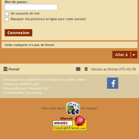
Mot de passe :
Se souvenir de moi
Masquer ma présence en ligne pour cette session
Cette catégorie n’a pas de forum.
Aller à
Portail
Heures au format
UTC+01:00
Développé par
phpBB
® Forum Software © phpBB Limited
Traduit par
phpBB-fr.com
Style
proflat
par ©
Mazeltof
2017
Confidentialité
|
Conditions
Une autre façon
de voyager