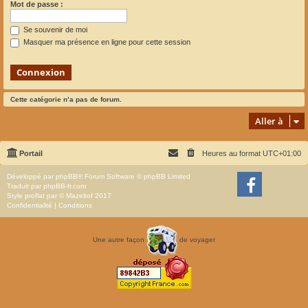
Mot de passe :
Se souvenir de moi
Masquer ma présence en ligne pour cette session
Cette catégorie n’a pas de forum.
Aller à
Portail
Heures au format
UTC+01:00
Développé par
phpBB
® Forum Software © phpBB Limited
Traduit par
phpBB-fr.com
Style
proflat
par ©
Mazeltof
2017
Confidentialité
|
Conditions
Une autre façon
de voyager