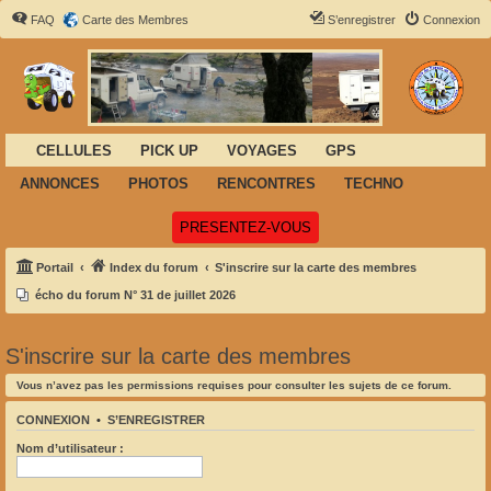
FAQ
Carte des Membres
S’enregistrer
Connexion
CELLULES
PICK UP
VOYAGES
GPS
ANNONCES
PHOTOS
RENCONTRES
TECHNO
(Ouvre un nouvel onglet)
PRESENTEZ-VOUS
Portail
Index du forum
S'inscrire sur la carte des membres
écho du forum N° 31 de juillet 2026
S'inscrire sur la carte des membres
Vous n’avez pas les permissions requises pour consulter les sujets de ce forum.
CONNEXION
•
S’ENREGISTRER
Nom d’utilisateur :