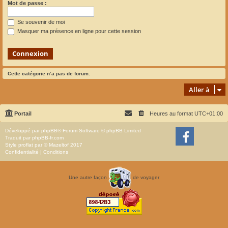
Mot de passe :
Se souvenir de moi
Masquer ma présence en ligne pour cette session
Cette catégorie n’a pas de forum.
Aller à
Portail
Heures au format
UTC+01:00
Développé par
phpBB
® Forum Software © phpBB Limited
Traduit par
phpBB-fr.com
Style
proflat
par ©
Mazeltof
2017
Confidentialité
|
Conditions
Une autre façon
de voyager