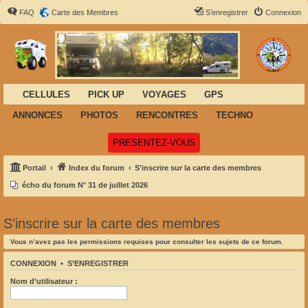
FAQ
Carte des Membres
S’enregistrer
Connexion
CELLULES
PICK UP
VOYAGES
GPS
ANNONCES
PHOTOS
RENCONTRES
TECHNO
(Ouvre un nouvel onglet)
PRESENTEZ-VOUS
Portail
Index du forum
S'inscrire sur la carte des membres
écho du forum N° 31 de juillet 2026
S'inscrire sur la carte des membres
Vous n’avez pas les permissions requises pour consulter les sujets de ce forum.
CONNEXION
•
S’ENREGISTRER
Nom d’utilisateur :