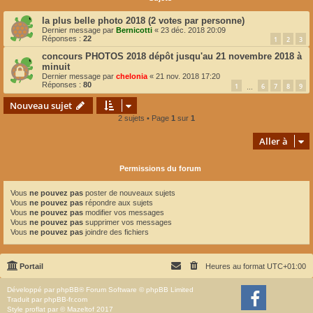
la plus belle photo 2018 (2 votes par personne)
Dernier message par
Bernicotti
«
23 déc. 2018 20:09
Réponses :
22
1
2
3
concours PHOTOS 2018 dépôt jusqu'au 21 novembre 2018 à
minuit
Dernier message par
chelonia
«
21 nov. 2018 17:20
Réponses :
80
1
6
7
8
9
…
Nouveau sujet
2 sujets • Page
1
sur
1
Aller à
Permissions du forum
Vous
ne pouvez pas
poster de nouveaux sujets
Vous
ne pouvez pas
répondre aux sujets
Vous
ne pouvez pas
modifier vos messages
Vous
ne pouvez pas
supprimer vos messages
Vous
ne pouvez pas
joindre des fichiers
Portail
Heures au format
UTC+01:00
Développé par
phpBB
® Forum Software © phpBB Limited
Traduit par
phpBB-fr.com
Style
proflat
par ©
Mazeltof
2017