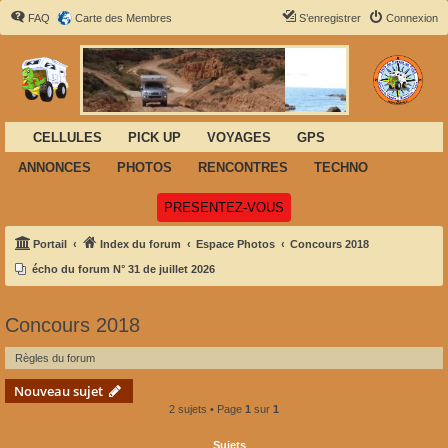
FAQ
Carte des Membres
S’enregistrer
Connexion
CELLULES
PICK UP
VOYAGES
GPS
ANNONCES
PHOTOS
RENCONTRES
TECHNO
(Ouvre un nouvel onglet)
PRESENTEZ-VOUS
Portail
Index du forum
Espace Photos
Concours 2018
écho du forum N° 31 de juillet 2026
Concours 2018
Règles du forum
Nouveau sujet
2 sujets • Page
1
sur
1
Sujets