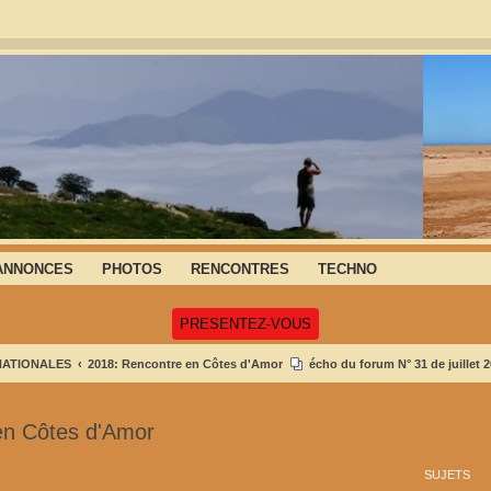
ANNONCES
PHOTOS
RENCONTRES
TECHNO
(Ouvre un nouvel onglet)
PRESENTEZ-VOUS
NATIONALES
2018: Rencontre en Côtes d'Amor
écho du forum N° 31 de juillet 
en Côtes d'Amor
SUJETS