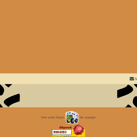
N
Une autre façon
de voyager