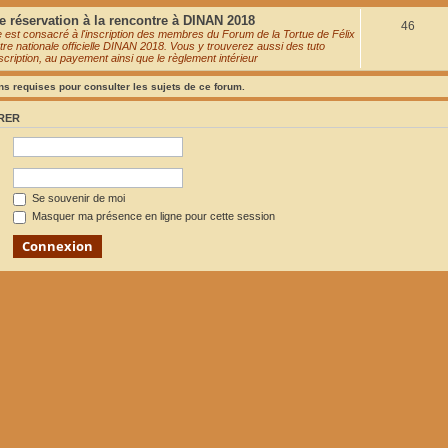
 réservation à la rencontre à DINAN 2018
S
46
 est consacré à l'inscription des membres du Forum de la Tortue de Félix
tre nationale officielle DINAN 2018. Vous y trouverez aussi des tuto
u
inscription, au payement ainsi que le règlement intérieur
j
s requises pour consulter les sujets de ce forum.
e
RER
t
s
Se souvenir de moi
Masquer ma présence en ligne pour cette session