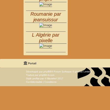
_______________________
Roumanie par
jeansuissur
_______________________
L Algérie par
pixelle
_______________________
Portail
Développé par
phpBB
® Forum Software © phpBB Limited
Traduit par
phpBB-fr.com
Style
proflat
par ©
Mazeltof
2017
Confidentialité
|
Conditions