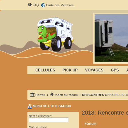
FAQ
Carte des Membres
CELLULES
PICK UP
VOYAGES
GPS
Portail
Index du forum
RENCONTRES OFFICIELLES 
MENU DE L’UTILISATEUR
2018: Rencontre 
Nom d’utilisateur :
FORUM
Mot de passe :