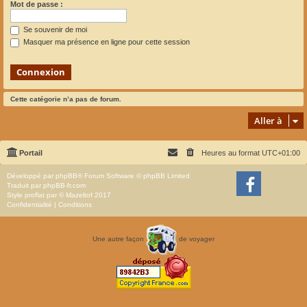
Mot de passe :
Se souvenir de moi
Masquer ma présence en ligne pour cette session
Cette catégorie n’a pas de forum.
Aller à
Portail
Heures au format
UTC+01:00
Développé par
phpBB
® Forum Software © phpBB Limited
Traduit par
phpBB-fr.com
Style
proflat
par ©
Mazeltof
2017
Confidentialité
|
Conditions
Une autre façon
de voyager