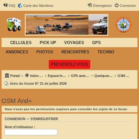
FAQ
Carte des Membres
S’enregistrer
Connexion
CELLULES
PICK UP
VOYAGES
GPS
ANNONCES
PHOTOS
RENCONTRES
TECHNO
(Ouvre un nouvel onglet)
PRESENTEZ-VOUS
Portail
Index du forum
Espace Informatique-GPS- Navigation
GPS autonomes - PDA et informatique embarquée
Quelques outils et liens pratiques (software):
OSM And+
écho du forum N° 31 de juillet 2026
OSM And+
Vous n’avez pas les permissions requises pour consulter les sujets de ce forum.
CONNEXION
•
S’ENREGISTRER
Nom d’utilisateur :