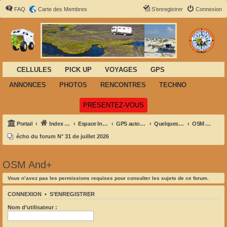
FAQ
Carte des Membres
S’enregistrer
Connexion
CELLULES
PICK UP
VOYAGES
GPS
ANNONCES
PHOTOS
RENCONTRES
TECHNO
(Ouvre un nouvel onglet)
PRESENTEZ-VOUS
Portail
Index du forum
Espace Informatique-GPS- Navigation
GPS autonomes - PDA et informatique embarquée
Quelques outils et liens pratiques (software):
OSM And+
écho du forum N° 31 de juillet 2026
OSM And+
Vous n’avez pas les permissions requises pour consulter les sujets de ce forum.
CONNEXION
•
S’ENREGISTRER
Nom d’utilisateur :