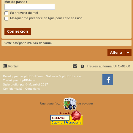
Mot de passe :
Se souvenir de moi
Masquer ma présence en ligne pour cette session
Cette catégorie n’a pas de forum.
Aller à
Portail
Heures au format
UTC+01:00
Développé par
phpBB
® Forum Software © phpBB Limited
Traduit par
phpBB-fr.com
Style
proflat
par ©
Mazeltof
2017
Confidentialité
|
Conditions
Une autre façon
de voyager