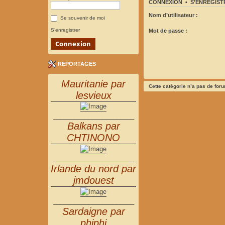
CONNEXION
•
S’ENREGIST
Nom d’utilisateur :
Se souvenir de moi
S’enregistrer
Mot de passe :
REPORTAGES
Mauritanie par
Cette catégorie n’a pas de for
lesvieux
_______________________
Balkans par
CHTINONO
_______________________
Irlande du nord par
jmdouest
_______________________
Sardaigne par
phiphi