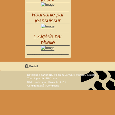
_______________________
Roumanie par
jeansuissur
_______________________
L Algérie par
pixelle
_______________________
Portail
Développé par
phpBB
® Forum Software © phpBB Limited
Traduit par
phpBB-fr.com
Style
proflat
par ©
Mazeltof
2017
Confidentialité
|
Conditions