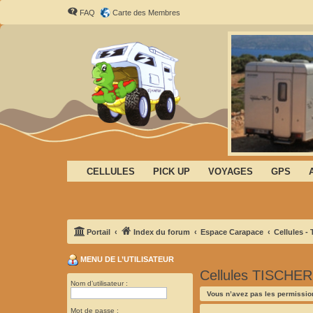
FAQ
Carte des Membres
CELLULES
PICK UP
VOYAGES
GPS
Portail
Index du forum
Espace Carapace
Cellules -
MENU DE L’UTILISATEUR
Cellules TISCHER
Nom d’utilisateur :
Vous n’avez pas les permission
Mot de passe :