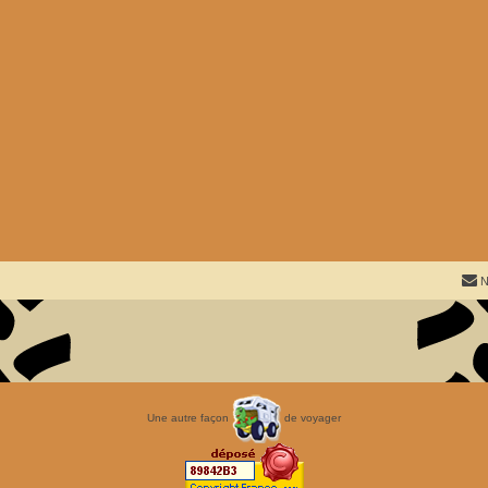
N
Une autre façon
de voyager