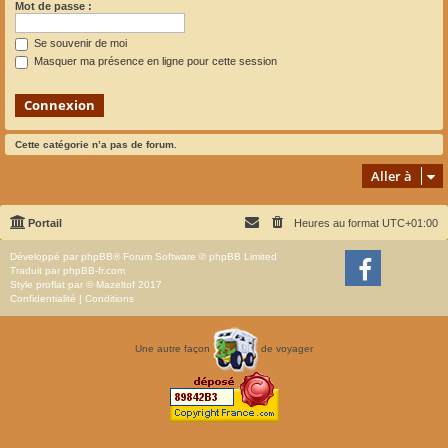
Mot de passe :
Se souvenir de moi
Masquer ma présence en ligne pour cette session
Cette catégorie n’a pas de forum.
Aller à
Portail
Heures au format
UTC+01:00
Développé par
phpBB
® Forum Software © phpBB Limited
Traduit par
phpBB-fr.com
Style
proflat
par ©
Mazeltof
2017
Confidentialité
|
Conditions
Une autre façon
de voyager