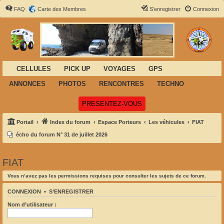
FAQ
Carte des Membres
S’enregistrer
Connexion
CELLULES
PICK UP
VOYAGES
GPS
ANNONCES
PHOTOS
RENCONTRES
TECHNO
(Ouvre un nouvel onglet)
PRESENTEZ-VOUS
Portail
Index du forum
Espace Porteurs
Les véhicules
FIAT
écho du forum N° 31 de juillet 2026
FIAT
Vous n’avez pas les permissions requises pour consulter les sujets de ce forum.
CONNEXION
•
S’ENREGISTRER
Nom d’utilisateur :