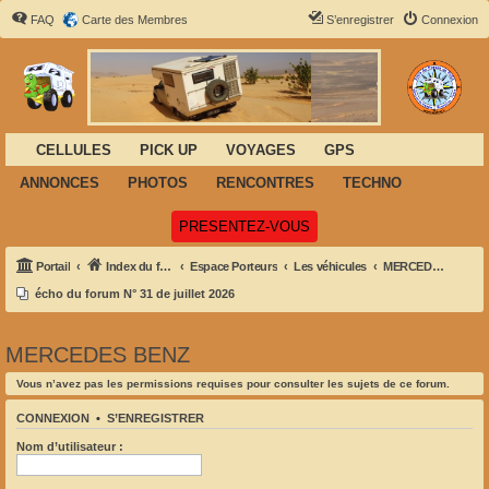
FAQ
Carte des Membres
S’enregistrer
Connexion
CELLULES
PICK UP
VOYAGES
GPS
ANNONCES
PHOTOS
RENCONTRES
TECHNO
(Ouvre un nouvel onglet)
PRESENTEZ-VOUS
Portail
Index du forum
Espace Porteurs
Les véhicules
MERCEDES BENZ
écho du forum N° 31 de juillet 2026
MERCEDES BENZ
Vous n’avez pas les permissions requises pour consulter les sujets de ce forum.
CONNEXION
•
S’ENREGISTRER
Nom d’utilisateur :