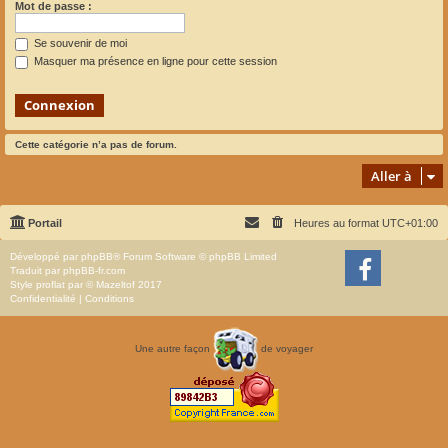
Mot de passe :
Se souvenir de moi
Masquer ma présence en ligne pour cette session
Cette catégorie n’a pas de forum.
Aller à
Portail
Heures au format
UTC+01:00
Développé par
phpBB
® Forum Software © phpBB Limited
Traduit par
phpBB-fr.com
Style
proflat
par ©
Mazeltof
2017
Confidentialité
|
Conditions
Une autre façon
de voyager