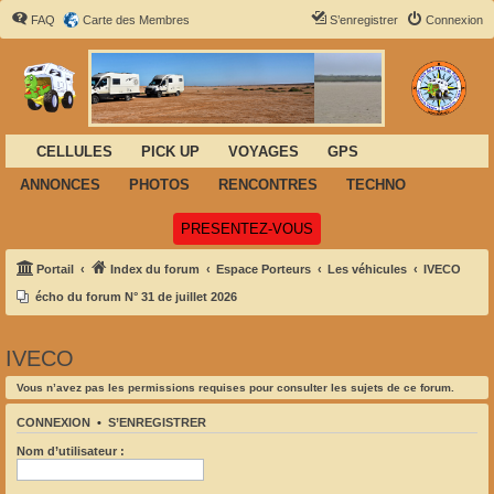
FAQ
Carte des Membres
S’enregistrer
Connexion
CELLULES
PICK UP
VOYAGES
GPS
ANNONCES
PHOTOS
RENCONTRES
TECHNO
(Ouvre un nouvel onglet)
PRESENTEZ-VOUS
Portail
Index du forum
Espace Porteurs
Les véhicules
IVECO
écho du forum N° 31 de juillet 2026
IVECO
Vous n’avez pas les permissions requises pour consulter les sujets de ce forum.
CONNEXION
•
S’ENREGISTRER
Nom d’utilisateur :