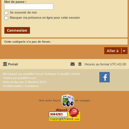
Mot de passe :
Se souvenir de moi
Masquer ma présence en ligne pour cette session
Cette catégorie n’a pas de forum.
Aller à
Portail
Heures au format
UTC+01:00
Développé par
phpBB
® Forum Software © phpBB Limited
Traduit par
phpBB-fr.com
Style
proflat
par ©
Mazeltof
2017
Confidentialité
|
Conditions
Une autre façon
de voyager