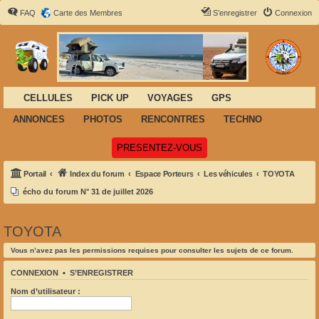
FAQ
Carte des Membres
S’enregistrer
Connexion
CELLULES
PICK UP
VOYAGES
GPS
ANNONCES
PHOTOS
RENCONTRES
TECHNO
(Ouvre un nouvel onglet)
PRESENTEZ-VOUS
Portail
Index du forum
Espace Porteurs
Les véhicules
TOYOTA
écho du forum N° 31 de juillet 2026
TOYOTA
Vous n’avez pas les permissions requises pour consulter les sujets de ce forum.
CONNEXION
•
S’ENREGISTRER
Nom d’utilisateur :