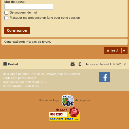
Mot de passe :
Se souvenir de moi
Masquer ma présence en ligne pour cette session
Cette catégorie n’a pas de forum.
Aller à
Portail
Heures au format
UTC+01:00
Développé par
phpBB
® Forum Software © phpBB Limited
Traduit par
phpBB-fr.com
Style
proflat
par ©
Mazeltof
2017
Confidentialité
|
Conditions
Une autre façon
de voyager