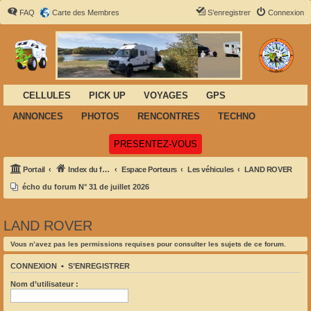
FAQ
Carte des Membres
S’enregistrer
Connexion
CELLULES
PICK UP
VOYAGES
GPS
ANNONCES
PHOTOS
RENCONTRES
TECHNO
(Ouvre un nouvel onglet)
PRESENTEZ-VOUS
Portail
Index du forum
Espace Porteurs
Les véhicules
LAND ROVER
écho du forum N° 31 de juillet 2026
LAND ROVER
Vous n’avez pas les permissions requises pour consulter les sujets de ce forum.
CONNEXION
•
S’ENREGISTRER
Nom d’utilisateur :