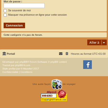
Mot de passe :
Se souvenir de moi
Masquer ma présence en ligne pour cette session
Cette catégorie n’a pas de forum.
Aller à
Portail
Heures au format
UTC+01:00
Développé par
phpBB
® Forum Software © phpBB Limited
Traduit par
phpBB-fr.com
Style
proflat
par ©
Mazeltof
2017
Confidentialité
|
Conditions
Une autre façon
de voyager