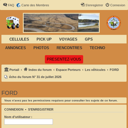
FAQ
Carte des Membres
S’enregistrer
Connexion
CELLULES
PICK UP
VOYAGES
GPS
ANNONCES
PHOTOS
RENCONTRES
TECHNO
(Ouvre un nouvel onglet)
PRESENTEZ-VOUS
Portail
Index du forum
Espace Porteurs
Les véhicules
FORD
écho du forum N° 31 de juillet 2026
FORD
Vous n’avez pas les permissions requises pour consulter les sujets de ce forum.
CONNEXION
•
S’ENREGISTRER
Nom d’utilisateur :