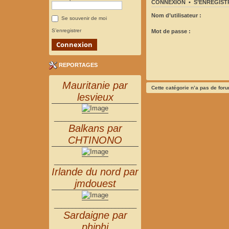
CONNEXION
•
S’ENREGIST
Nom d’utilisateur :
Se souvenir de moi
S’enregistrer
Mot de passe :
REPORTAGES
Mauritanie par
Cette catégorie n’a pas de for
lesvieux
_______________________
Balkans par
CHTINONO
_______________________
Irlande du nord par
jmdouest
_______________________
Sardaigne par
phiphi