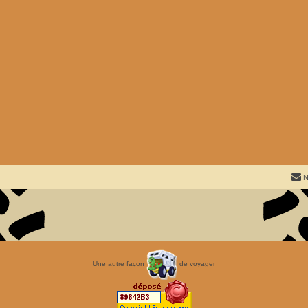
N
Une autre façon
de voyager