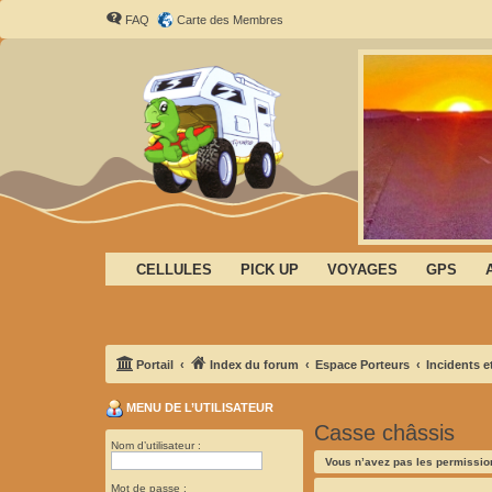
FAQ
Carte des Membres
CELLULES
PICK UP
VOYAGES
GPS
Portail
Index du forum
Espace Porteurs
Incidents e
MENU DE L’UTILISATEUR
Casse châssis
Nom d’utilisateur :
Vous n’avez pas les permission
Mot de passe :