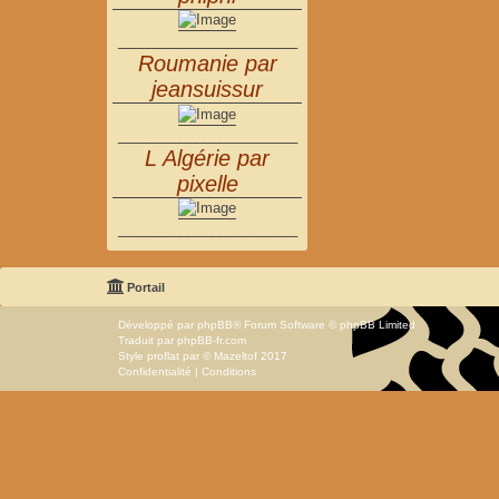
_______________________
Roumanie par
jeansuissur
_______________________
L Algérie par
pixelle
_______________________
Portail
Développé par
phpBB
® Forum Software © phpBB Limited
Traduit par
phpBB-fr.com
Style
proflat
par ©
Mazeltof
2017
Confidentialité
|
Conditions