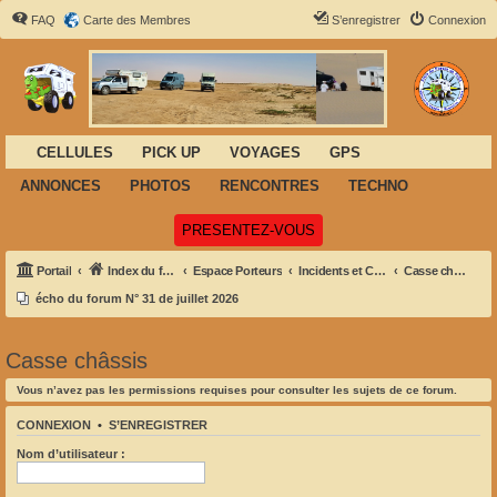
FAQ
Carte des Membres
S’enregistrer
Connexion
CELLULES
PICK UP
VOYAGES
GPS
ANNONCES
PHOTOS
RENCONTRES
TECHNO
(Ouvre un nouvel onglet)
PRESENTEZ-VOUS
Portail
Index du forum
Espace Porteurs
Incidents et Casse
Casse châssis
écho du forum N° 31 de juillet 2026
Casse châssis
Vous n’avez pas les permissions requises pour consulter les sujets de ce forum.
CONNEXION
•
S’ENREGISTRER
Nom d’utilisateur :