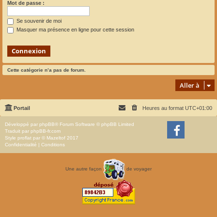
Mot de passe :
Se souvenir de moi
Masquer ma présence en ligne pour cette session
Cette catégorie n’a pas de forum.
Aller à
Portail
Heures au format
UTC+01:00
Développé par
phpBB
® Forum Software © phpBB Limited
Traduit par
phpBB-fr.com
Style
proflat
par ©
Mazeltof
2017
Confidentialité
|
Conditions
Une autre façon
de voyager