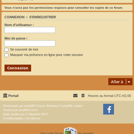
Vous n’avez pas les permissions requises pour consulter les sujets de ce forum.
CONNEXION
•
S’ENREGISTRER
Nom d’utilisateur :
Mot de passe :
Se souvenir de moi
Masquer ma présence en ligne pour cette session
Aller à
Portail
Heures au format
UTC+01:00
Développé par
phpBB
® Forum Software © phpBB Limited
Traduit par
phpBB-fr.com
Style
proflat
par ©
Mazeltof
2017
Confidentialité
|
Conditions
Une autre façon
de voyager