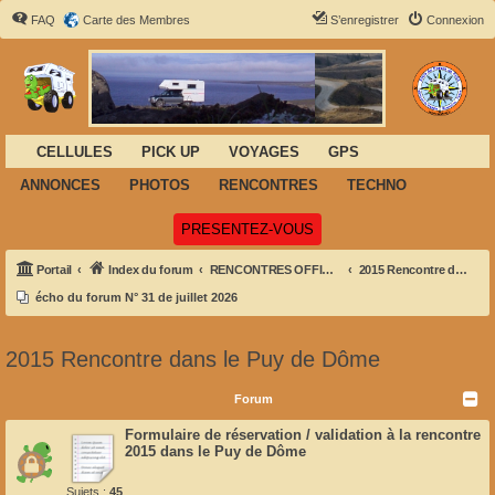
FAQ
Carte des Membres
S’enregistrer
Connexion
CELLULES
PICK UP
VOYAGES
GPS
ANNONCES
PHOTOS
RENCONTRES
TECHNO
(Ouvre un nouvel onglet)
PRESENTEZ-VOUS
Portail
Index du forum
RENCONTRES OFFICIELLES NATIONALES
2015 Rencontre dans le Puy de Dôme
écho du forum N° 31 de juillet 2026
2015 Rencontre dans le Puy de Dôme
Forum
Formulaire de réservation / validation à la rencontre
2015 dans le Puy de Dôme
Sujets :
45