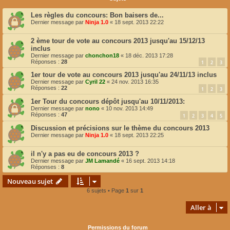
Les règles du concours: Bon baisers de...
Dernier message par
Ninja 1.0
«
18 sept. 2013 22:22
2 ème tour de vote au concours 2013 jusqu'au 15/12/13
inclus
Dernier message par
chonchon18
«
18 déc. 2013 17:28
Réponses :
28
1
2
3
1er tour de vote au concours 2013 jusqu'au 24/11/13 inclus
Dernier message par
Cyril 22
«
24 nov. 2013 16:35
Réponses :
22
1
2
3
1er Tour du concours dépôt jusqu'au 10/11/2013:
Dernier message par
nono
«
10 nov. 2013 14:49
Réponses :
47
1
2
3
4
5
Discussion et précisions sur le thème du concours 2013
Dernier message par
Ninja 1.0
«
18 sept. 2013 22:25
il n'y a pas eu de concours 2013 ?
Dernier message par
JM Lamandé
«
16 sept. 2013 14:18
Réponses :
8
Nouveau sujet
6 sujets • Page
1
sur
1
Aller à
Permissions du forum