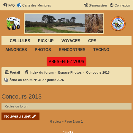
FAQ
Carte des Membres
S’enregistrer
Connexion
CELLULES
PICK UP
VOYAGES
GPS
ANNONCES
PHOTOS
RENCONTRES
TECHNO
(Ouvre un nouvel onglet)
PRESENTEZ-VOUS
Portail
Index du forum
Espace Photos
Concours 2013
écho du forum N° 31 de juillet 2026
Concours 2013
Règles du forum
Nouveau sujet
6 sujets • Page
1
sur
1
Sujets