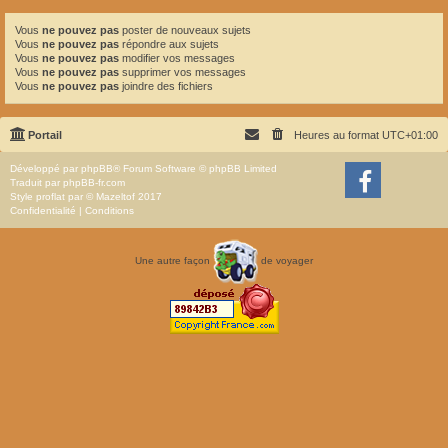
Vous
ne pouvez pas
poster de nouveaux sujets
Vous
ne pouvez pas
répondre aux sujets
Vous
ne pouvez pas
modifier vos messages
Vous
ne pouvez pas
supprimer vos messages
Vous
ne pouvez pas
joindre des fichiers
Portail
Heures au format
UTC+01:00
Développé par
phpBB
® Forum Software © phpBB Limited
Traduit par
phpBB-fr.com
Style
proflat
par ©
Mazeltof
2017
Confidentialité
|
Conditions
Une autre façon
de voyager