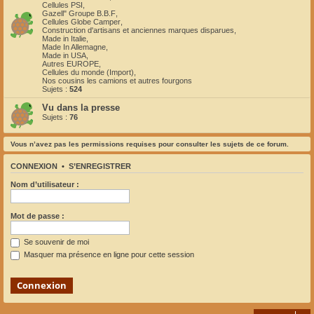
Cellules PSI
,
Gazell" Groupe B.B.F
,
Cellules Globe Camper
,
Construction d'artisans et anciennes marques disparues
,
Made in Italie
,
Made In Allemagne
,
Made in USA
,
Autres EUROPE
,
Cellules du monde (Import)
,
Nos cousins les camions et autres fourgons
Sujets :
524
Vu dans la presse
Sujets :
76
Vous n’avez pas les permissions requises pour consulter les sujets de ce forum.
CONNEXION
•
S’ENREGISTRER
Nom d’utilisateur :
Mot de passe :
Se souvenir de moi
Masquer ma présence en ligne pour cette session