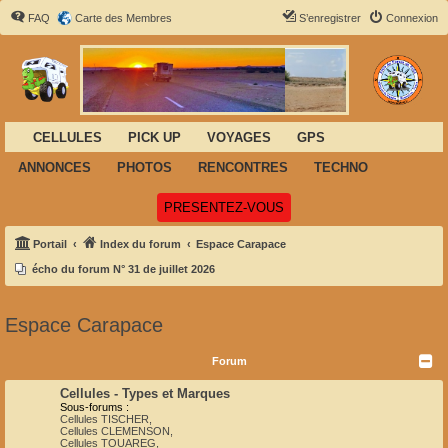
FAQ
Carte des Membres
S’enregistrer
Connexion
CELLULES
PICK UP
VOYAGES
GPS
ANNONCES
PHOTOS
RENCONTRES
TECHNO
(Ouvre un nouvel onglet)
PRESENTEZ-VOUS
Portail
Index du forum
Espace Carapace
écho du forum N° 31 de juillet 2026
Espace Carapace
Forum
Cellules - Types et Marques
Sous-forums :
Cellules TISCHER
,
Cellules CLEMENSON
,
Cellules TOUAREG
,