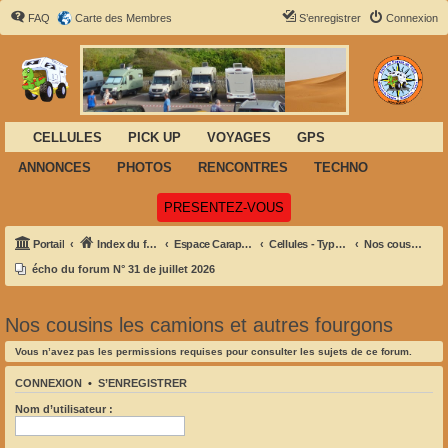
FAQ
Carte des Membres
S’enregistrer
Connexion
CELLULES
PICK UP
VOYAGES
GPS
ANNONCES
PHOTOS
RENCONTRES
TECHNO
(Ouvre un nouvel onglet)
PRESENTEZ-VOUS
Portail
Index du forum
Espace Carapace
Cellules - Types et Marques
Nos cousins les camions et autres fourgons
écho du forum N° 31 de juillet 2026
Nos cousins les camions et autres fourgons
Vous n’avez pas les permissions requises pour consulter les sujets de ce forum.
CONNEXION
•
S’ENREGISTRER
Nom d’utilisateur :