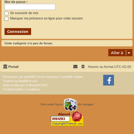
Mot de passe :
Se souvenir de moi
Masquer ma présence en ligne pour cette session
Cette catégorie n’a pas de forum.
Aller à
Portail
Heures au format
UTC+01:00
Développé par
phpBB
® Forum Software © phpBB Limited
Traduit par
phpBB-fr.com
Style
proflat
par ©
Mazeltof
2017
Confidentialité
|
Conditions
Une autre façon
de voyager