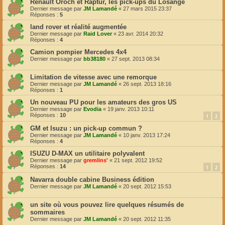
Renault Oroch et Raptur, les pick-ups du Losange
Dernier message par
JM Lamandé
«
27 mars 2015 23:37
Réponses :
5
land rover et réalité augmentée
Dernier message par
Raid Lover
«
23 avr. 2014 20:32
Réponses :
4
Camion pompier Mercedes 4x4
Dernier message par
bb38180
«
27 sept. 2013 08:34
Limitation de vitesse avec une remorque
Dernier message par
JM Lamandé
«
26 sept. 2013 18:16
Réponses :
1
Un nouveau PU pour les amateurs des gros US
Dernier message par
Evodia
«
19 janv. 2013 10:11
Réponses :
10
1
2
GM et Isuzu : un pick-up commun ?
Dernier message par
JM Lamandé
«
10 janv. 2013 17:24
Réponses :
4
ISUZU D-MAX un utilitaire polyvalent
Dernier message par
gremlins'
«
21 sept. 2012 19:52
Réponses :
14
1
2
Navarra double cabine Business édition
Dernier message par
JM Lamandé
«
20 sept. 2012 15:53
un site où vous pouvez lire quelques résumés de
sommaires
Dernier message par
JM Lamandé
«
20 sept. 2012 11:35