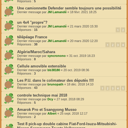
Réponses :
5
Une camionnette Defender semble toujours une possibilité
Dernier message par
JM Lamandé
«
18 févr. 2021 18:25
un 4x4 "propre"?
Dernier message par
JM Lamandé
«
21 mars 2020 15:30
Réponses :
15
1
2
télépéage France
Dernier message par
JM Lamandé
«
20 mars 2020 12:20
Réponses :
38
1
2
3
4
Algérie/Maroc/Sahara
Dernier message par
syncronono
«
31 oct. 2019 16:23
Réponses :
8
Cellule amovible extensible
Dernier message par
bb38180
«
20 oct. 2019 08:36
Réponses :
3
Les P.U. dans le colimateur des députés !!!!
Dernier message par
brunopath
«
18 déc. 2018 14:10
Réponses :
43
1
2
3
4
5
controle technique mai 2018
Dernier message par
Dcy
«
27 sept. 2018 08:29
Réponses :
5
Amarok Pro et Ssangyong Musso
Dernier message par
Albert
«
25 sept. 2018 12:17
Réponses :
2
Test 8 pick-up double cabine Fiat-Ford-Isuzu-Mitsubishi-