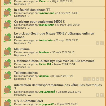
Dernier message par
Babette
«
28 juil. 2026 15:16
Réponses :
7
la sécurité des pneus TT
Dernier message par
syncronono
«
14 mai 2025 14:05
Réponses :
7
Ce pickup pour seulement 36500 €
Dernier message par
jeansuissur
«
26 mars 2025 20:00
Réponses :
3
Le pick-up électrique Maxus T90 EV débarque enfin en
France
Dernier message par
tortue luke
«
01 sept. 2024 09:35
Réponses :
15
1
2
Mauritanie
Dernier message par
lesvieux
«
30 août 2024 08:15
Réponses :
1
L'étonnant Dacia Duster Bye Bye avec cellule amovible
Dernier message par
Heliot100
«
14 avr. 2024 09:34
Réponses :
4
Toilettes sèches
Dernier message par
gepetau
«
06 juin 2023 07:27
Réponses :
44
1
2
3
4
5
interdiction de transport maritime des véhicules électriques
?
Dernier message par
JM Lamandé
«
28 mars 2023 12:46
Réponses :
11
1
2
S V A Corcoue 2021
Dernier message par
voyageur72
«
10 juin 2021 15:03