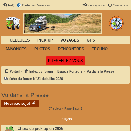
FAQ
Carte des Membres
S’enregistrer
Connexion
CELLULES
PICK UP
VOYAGES
GPS
ANNONCES
PHOTOS
RENCONTRES
TECHNO
(Ouvre un nouvel onglet)
PRESENTEZ-VOUS
Portail
Index du forum
Espace Porteurs
Vu dans la Presse
écho du forum N° 31 de juillet 2026
Vu dans la Presse
Nouveau sujet
37 sujets • Page
1
sur
1
Sujets
Choix de pick-up en 2026