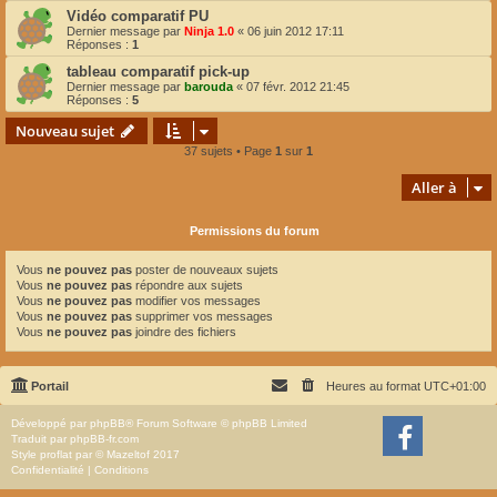
Vidéo comparatif PU
Dernier message par
Ninja 1.0
«
06 juin 2012 17:11
Réponses :
1
tableau comparatif pick-up
Dernier message par
barouda
«
07 févr. 2012 21:45
Réponses :
5
Nouveau sujet
37 sujets • Page
1
sur
1
Aller à
Permissions du forum
Vous
ne pouvez pas
poster de nouveaux sujets
Vous
ne pouvez pas
répondre aux sujets
Vous
ne pouvez pas
modifier vos messages
Vous
ne pouvez pas
supprimer vos messages
Vous
ne pouvez pas
joindre des fichiers
Portail
Heures au format
UTC+01:00
Développé par
phpBB
® Forum Software © phpBB Limited
Traduit par
phpBB-fr.com
Style
proflat
par ©
Mazeltof
2017
Confidentialité
|
Conditions