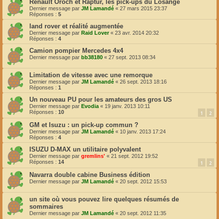
Renault Oroch et Raptur, les pick-ups du Losange
Dernier message par
JM Lamandé
«
27 mars 2015 23:37
Réponses :
5
land rover et réalité augmentée
Dernier message par
Raid Lover
«
23 avr. 2014 20:32
Réponses :
4
Camion pompier Mercedes 4x4
Dernier message par
bb38180
«
27 sept. 2013 08:34
Limitation de vitesse avec une remorque
Dernier message par
JM Lamandé
«
26 sept. 2013 18:16
Réponses :
1
Un nouveau PU pour les amateurs des gros US
Dernier message par
Evodia
«
19 janv. 2013 10:11
Réponses :
10
1
2
GM et Isuzu : un pick-up commun ?
Dernier message par
JM Lamandé
«
10 janv. 2013 17:24
Réponses :
4
ISUZU D-MAX un utilitaire polyvalent
Dernier message par
gremlins'
«
21 sept. 2012 19:52
Réponses :
14
1
2
Navarra double cabine Business édition
Dernier message par
JM Lamandé
«
20 sept. 2012 15:53
un site où vous pouvez lire quelques résumés de
sommaires
Dernier message par
JM Lamandé
«
20 sept. 2012 11:35