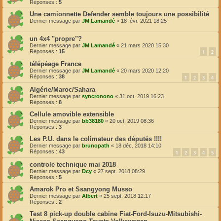
Réponses :
5
Une camionnette Defender semble toujours une possibilité
Dernier message par
JM Lamandé
«
18 févr. 2021 18:25
un 4x4 "propre"?
Dernier message par
JM Lamandé
«
21 mars 2020 15:30
Réponses :
15
1
2
télépéage France
Dernier message par
JM Lamandé
«
20 mars 2020 12:20
Réponses :
38
1
2
3
4
Algérie/Maroc/Sahara
Dernier message par
syncronono
«
31 oct. 2019 16:23
Réponses :
8
Cellule amovible extensible
Dernier message par
bb38180
«
20 oct. 2019 08:36
Réponses :
3
Les P.U. dans le colimateur des députés !!!!
Dernier message par
brunopath
«
18 déc. 2018 14:10
Réponses :
43
1
2
3
4
5
controle technique mai 2018
Dernier message par
Dcy
«
27 sept. 2018 08:29
Réponses :
5
Amarok Pro et Ssangyong Musso
Dernier message par
Albert
«
25 sept. 2018 12:17
Réponses :
2
Test 8 pick-up double cabine Fiat-Ford-Isuzu-Mitsubishi-