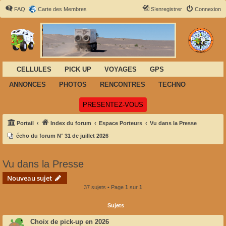
FAQ
Carte des Membres
S’enregistrer
Connexion
CELLULES
PICK UP
VOYAGES
GPS
ANNONCES
PHOTOS
RENCONTRES
TECHNO
(Ouvre un nouvel onglet)
PRESENTEZ-VOUS
Portail
Index du forum
Espace Porteurs
Vu dans la Presse
écho du forum N° 31 de juillet 2026
Vu dans la Presse
Nouveau sujet
37 sujets • Page
1
sur
1
Sujets
Choix de pick-up en 2026