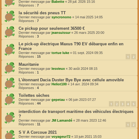
Dernier message par
Babette
«
28 juil. 2026 15:16
Réponses :
7
la sécurité des pneus TT
Dernier message par
syncronono
«
14 mai 2025 14:05
Réponses :
7
Ce pickup pour seulement 36500 €
Dernier message par
jeansuissur
«
26 mars 2025 20:00
Réponses :
3
Le pick-up électrique Maxus T90 EV débarque enfin en
France
Dernier message par
tortue luke
«
01 sept. 2024 09:35
Réponses :
15
1
2
Mauritanie
Dernier message par
lesvieux
«
30 août 2024 08:15
Réponses :
1
L'étonnant Dacia Duster Bye Bye avec cellule amovible
Dernier message par
Heliot100
«
14 avr. 2024 09:34
Réponses :
4
Toilettes sèches
Dernier message par
gepetau
«
06 juin 2023 07:27
Réponses :
44
1
2
3
4
5
interdiction de transport maritime des véhicules électriques
?
Dernier message par
JM Lamandé
«
28 mars 2023 12:46
Réponses :
11
1
2
S V A Corcoue 2021
Dernier message par
voyageur72
«
10 juin 2021 15:03