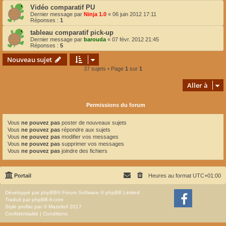
Vidéo comparatif PU
Dernier message par
Ninja 1.0
«
06 juin 2012 17:11
Réponses :
1
tableau comparatif pick-up
Dernier message par
barouda
«
07 févr. 2012 21:45
Réponses :
5
Nouveau sujet
37 sujets • Page
1
sur
1
Aller à
Permissions du forum
Vous
ne pouvez pas
poster de nouveaux sujets
Vous
ne pouvez pas
répondre aux sujets
Vous
ne pouvez pas
modifier vos messages
Vous
ne pouvez pas
supprimer vos messages
Vous
ne pouvez pas
joindre des fichiers
Portail
Heures au format
UTC+01:00
Développé par
phpBB
® Forum Software © phpBB Limited
Traduit par
phpBB-fr.com
Style
proflat
par ©
Mazeltof
2017
Confidentialité
|
Conditions