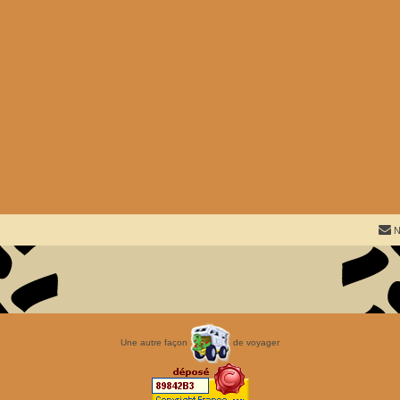
N
Une autre façon
de voyager