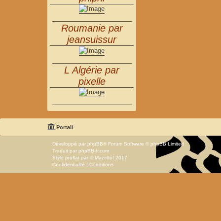
_______________________
Roumanie par
jeansuissur
_______________________
L Algérie par
pixelle
_______________________
Portail
Développé par
phpBB
® Forum Software © phpBB Limited
Traduit par
phpBB-fr.com
Style
proflat
par ©
Mazeltof
2017
Confidentialité
|
Conditions