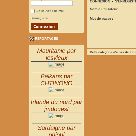
CONNEXION
•
S’ENREGIST
Nom d’utilisateur :
Se souvenir de moi
S’enregistrer
Mot de passe :
REPORTAGES
Mauritanie par
Cette catégorie n’a pas de for
lesvieux
_______________________
Balkans par
CHTINONO
_______________________
Irlande du nord par
jmdouest
_______________________
Sardaigne par
phiphi