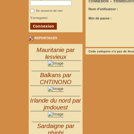
CONNEXION
•
S’ENREGIST
Nom d’utilisateur :
Se souvenir de moi
S’enregistrer
Mot de passe :
REPORTAGES
Mauritanie par
Cette catégorie n’a pas de for
lesvieux
_______________________
Balkans par
CHTINONO
_______________________
Irlande du nord par
jmdouest
_______________________
Sardaigne par
phiphi