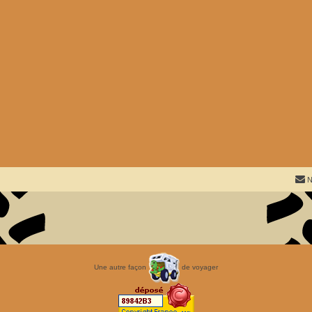
N
Une autre façon
de voyager