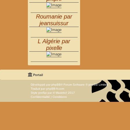
_______________________
Roumanie par
jeansuissur
_______________________
L Algérie par
pixelle
_______________________
Portail
Développé par
phpBB
® Forum Software © phpBB Limited
Traduit par
phpBB-fr.com
Style
proflat
par ©
Mazeltof
2017
Confidentialité
|
Conditions