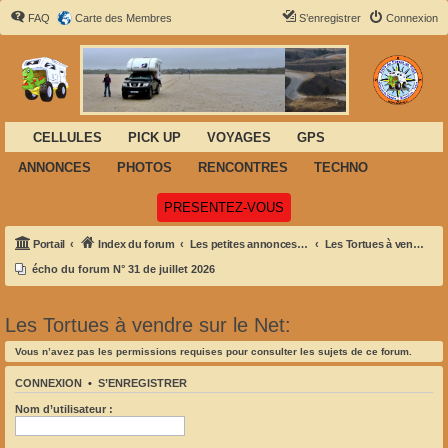
FAQ
Carte des Membres
S’enregistrer
Connexion
CELLULES
PICK UP
VOYAGES
GPS
ANNONCES
PHOTOS
RENCONTRES
TECHNO
(Ouvre un nouvel onglet)
PRESENTEZ-VOUS
Portail
Index du forum
Les petites annonces de Félix
Les Tortues à vendre sur le Net:
écho du forum N° 31 de juillet 2026
Les Tortues à vendre sur le Net:
Vous n’avez pas les permissions requises pour consulter les sujets de ce forum.
CONNEXION
•
S’ENREGISTRER
Nom d’utilisateur :