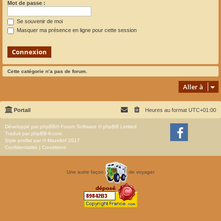
Mot de passe :
Se souvenir de moi
Masquer ma présence en ligne pour cette session
Cette catégorie n’a pas de forum.
Aller à
Portail
Heures au format
UTC+01:00
Développé par
phpBB
® Forum Software © phpBB Limited
Traduit par
phpBB-fr.com
Style
proflat
par ©
Mazeltof
2017
Confidentialité
|
Conditions
Une autre façon
de voyager