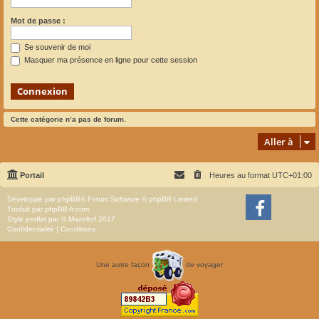
Mot de passe :
Se souvenir de moi
Masquer ma présence en ligne pour cette session
Cette catégorie n’a pas de forum.
Aller à
Portail
Heures au format
UTC+01:00
Développé par
phpBB
® Forum Software © phpBB Limited
Traduit par
phpBB-fr.com
Style
proflat
par ©
Mazeltof
2017
Confidentialité
|
Conditions
Une autre façon
de voyager