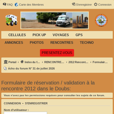
FAQ
Carte des Membres
S’enregistrer
Connexion
CELLULES
PICK UP
VOYAGES
GPS
ANNONCES
PHOTOS
RENCONTRES
TECHNO
(Ouvre un nouvel onglet)
PRESENTEZ-VOUS
Portail
Index du forum
RENCONTRES OFFICIELLES NATIONALES
2012 Rencontre dans le Doubs
Formulaire de réservation / validation à la rencontre 2012 dans le Doubs:
écho du forum N° 31 de juillet 2026
Formulaire de réservation / validation à la
rencontre 2012 dans le Doubs:
Vous n’avez pas les permissions requises pour consulter les sujets de ce forum.
CONNEXION
•
S’ENREGISTRER
Nom d’utilisateur :